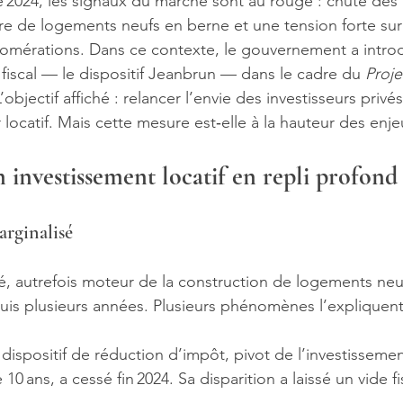
 2024, les signaux du marché sont au rouge : chute des 
fre de logements neufs en berne et une tension forte sur 
mérations. Dans ce contexte, le gouvernement a introd
scal — le dispositif Jeanbrun — dans le cadre du 
Proje
L’objectif affiché : relancer l’envie des investisseurs privé
locatif. Mais cette mesure est‑elle à la hauteur des enje
n investissement locatif en repli profond
rginalisé
vé, autrefois moteur de la construction de logements neuf
uis plusieurs années. Plusieurs phénomènes l’expliquent
 dispositif de réduction d’impôt, pivot de l’investissement
0 ans, a cessé fin 2024. Sa disparition a laissé un vide fisc