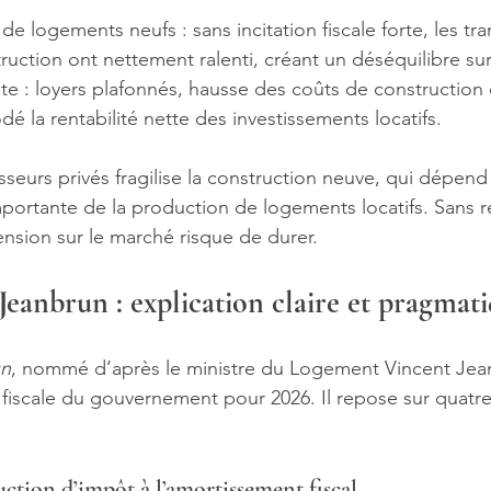
 de logements neufs : sans incitation fiscale forte, les tra
ruction ont nettement ralenti, créant un déséquilibre su
ite : loyers plafonnés, hausse des coûts de construction 
dé la rentabilité nette des investissements locatifs.
isseurs privés fragilise la construction neuve, qui dépen
portante de la production de logements locatifs. Sans r
tension sur le marché risque de durer.
f Jeanbrun : explication claire et pragmat
un
, nommé d’après le ministre du Logement Vincent Jea
 fiscale du gouvernement pour 2026. Il repose sur quatr
duction d’impôt à l’amortissement fiscal