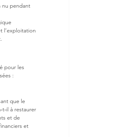
en nu pendant 
gique 
 l’exploitation 
.
té pour les 
sées :
sant que le 
‑il à restaurer 
ts et de 
inanciers et 
.