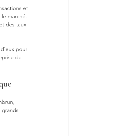
nsactions et 
r le marché.
et des taux 
d d’eux pour 
eprise de 
ique
nbrun, 
e grands 