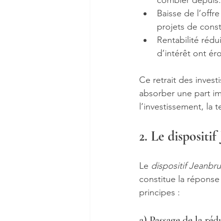
combler depuis.
Baisse de l’offre
projets de const
Rentabilité rédu
d’intérêt ont éro
Ce retrait des invest
absorber une part im
l’investissement, la 
2. Le dispositi
Le 
dispositif Jeanbr
constitue la réponse
principes :
a) Passage de la ré