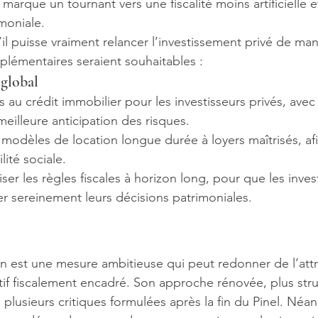
Il marque un tournant vers une fiscalité moins artificielle 
moniale.
l puisse vraiment relancer l’investissement privé de man
mplémentaires seraient souhaitables :
 global
s au crédit immobilier pour les investisseurs privés, avec
eilleure anticipation des risques.
odèles de location longue durée à loyers maîtrisés, afi
lité sociale.
iliser les règles fiscales à horizon long, pour que les inves
er sereinement leurs décisions patrimoniales.
un est une mesure ambitieuse qui peut redonner de l’attra
atif fiscalement encadré. Son approche rénovée, plus stru
 plusieurs critiques formulées après la fin du Pinel. Néan