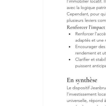
l’immobilier locatif. 
avec la logique patri
Cependant, pour qu’i
plusieurs leviers co
Renforcer l’impact
Renforcer l’accè
adaptés et une m
Encourager des m
rendement et uti
Clarifier et stab
puissent anticip
En synthèse
Le dispositif Jeanbr
l’investissement loc
universelle, répond à