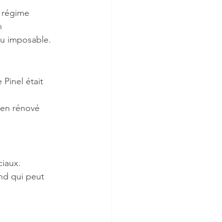
u régime 
n 
nu imposable.
 Pinel était 
ien rénové 
ciaux.
ond qui peut 