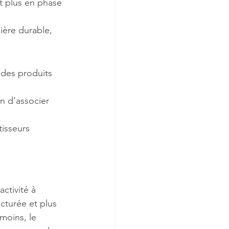
et plus en phase 
ière durable, 
 des produits 
n d’associer 
tisseurs 
ctivité à 
cturée et plus 
moins, le 