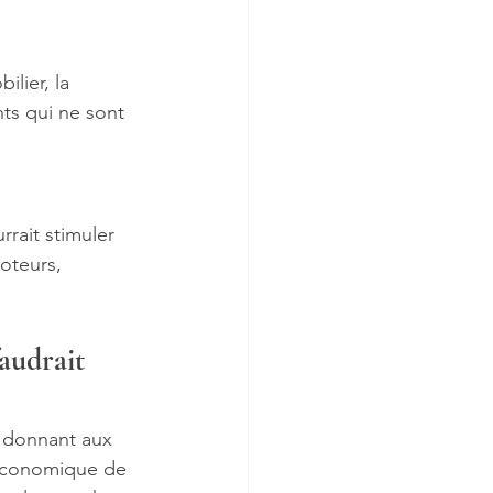
ilier, la 
nts qui ne sont 
rrait stimuler 
oteurs, 
audrait 
 donnant aux 
é économique de 