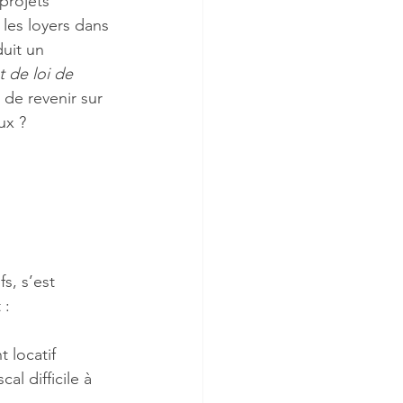
projets 
les loyers dans 
uit un 
t de loi de 
s de revenir sur 
ux ?
s, s’est 
 :
 locatif 
al difficile à 