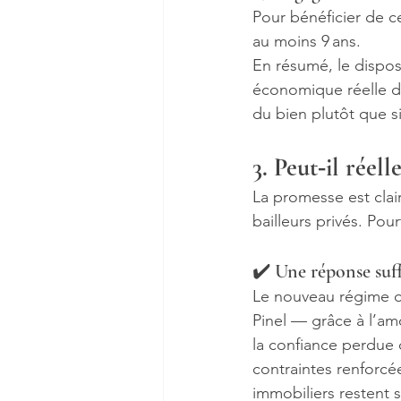
Pour bénéficier de ce
au moins 9 ans.
En résumé, le disposi
économique réelle d’
du bien plutôt que 
3. Peut‑il réell
La promesse est claire
bailleurs privés. Pou
✔️ Une réponse suff
Le nouveau régime off
Pinel — grâce à l’amo
la confiance perdue 
contraintes renforcé
immobiliers restent s